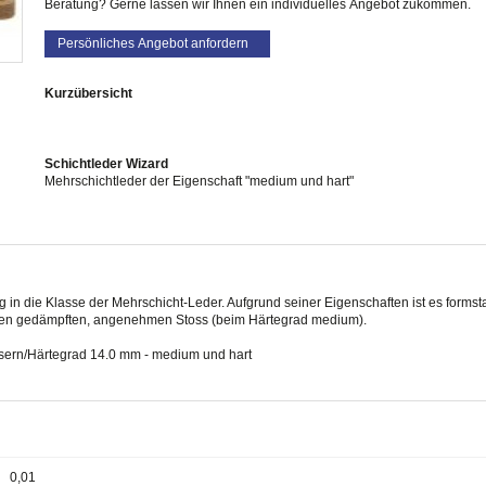
Beratung? Gerne lassen wir Ihnen ein individuelles Angebot zukommen.
Persönliches Angebot anfordern
Kurzübersicht
Schichtleder Wizard
Mehrschichtleder der Eigenschaft "medium und hart"
eg in die Klasse der Mehrschicht-Leder. Aufgrund seiner Eigenschaften ist es forms
einen gedämpften, angenehmen Stoss (beim Härtegrad medium).
ssern/Härtegrad 14.0 mm - medium und hart
0,01