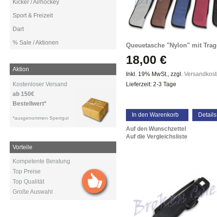
Kicker / Airhockey
Sport & Freizeit
Dart
% Sale / Aktionen
Queuetasche "Nylon" mit Trag
18,00 €
Aktion
Inkl. 19% MwSt.
,
zzgl.
Versandkos
Kostenloser Versand
Lieferzeit: 2-3 Tage
ab 150€
Bestellwert*
In den Warenkorb
Details
*ausgenommen Sperrgut
Auf den Wunschzettel
Auf die Vergleichsliste
Vorteile
Kompetente Beratung
Top Preise
Top Qualität
Große Auswahl