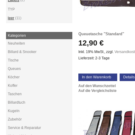
Laperti
(2)
TYP
leer
(11)
Queuetasche "Standard"
Kategorien
12,90 €
Neuheiten
Billard & Snooker
Inkl. 19% MwSt.
,
zzgl.
Versandkos
Lieferzeit: 2-3 Tage
Tische
Queues
Köcher
In den Warenkorb
Details
Koffer
Auf den Wunschzettel
Auf die Vergleichsliste
Taschen
Billardtuch
Kugeln
Zubehör
Service & Reparatur