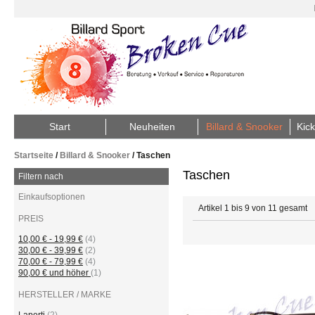
Start
Neuheiten
Billard & Snooker
Kick
Startseite
/
Billard & Snooker
/
Taschen
Taschen
Filtern nach
Einkaufsoptionen
Artikel 1 bis 9 von 11 gesamt
PREIS
10,00 €
-
19,99 €
(4)
30,00 €
-
39,99 €
(2)
70,00 €
-
79,99 €
(4)
90,00 €
und höher
(1)
HERSTELLER / MARKE