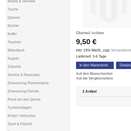
Billard & Snooker
Tische
Queues
Köcher
Oberteil richten
Koffer
9,50 €
Taschen
Billardtuch
Inkl. 19% MwSt.
,
zzgl.
Versandkos
Lieferzeit: 3-6 Tage
Kugeln
In den Warenkorb
Details
Zubehör
Auf den Wunschzettel
Service & Reparatur
Auf die Vergleichsliste
Erneuerung Pommeranze
Erneuerung Ferrule
2 Artikel
Rund um das Queue
Tuchmontagen
Kicker / Airhockey
Sport & Freizeit