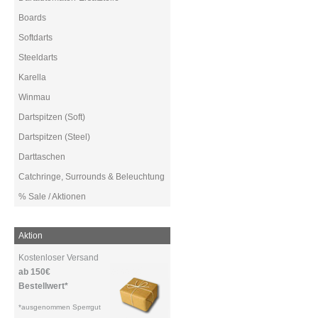
Boards
Softdarts
Steeldarts
Karella
Winmau
Dartspitzen (Soft)
Dartspitzen (Steel)
Darttaschen
Catchringe, Surrounds & Beleuchtung
% Sale / Aktionen
Aktion
Kostenloser Versand
ab 150€
Bestellwert*
*ausgenommen Sperrgut