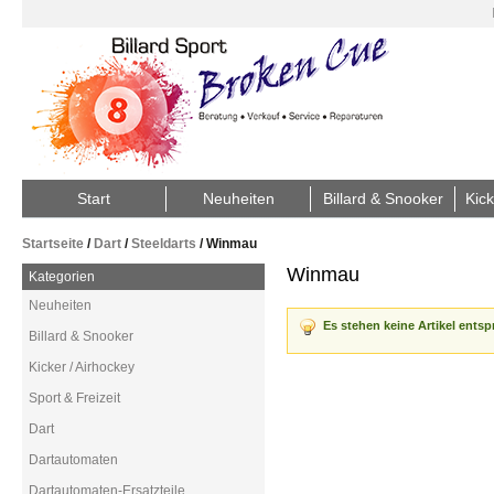
Start
Neuheiten
Billard & Snooker
Kick
Startseite
/
Dart
/
Steeldarts
/
Winmau
Winmau
Kategorien
Neuheiten
Es stehen keine Artikel ents
Billard & Snooker
Kicker / Airhockey
Sport & Freizeit
Dart
Dartautomaten
Dartautomaten-Ersatzteile