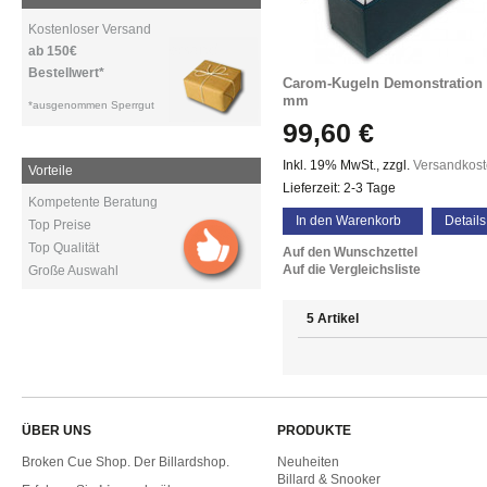
Kostenloser Versand
ab 150€
Bestellwert*
Carom-Kugeln Demonstration 
mm
*ausgenommen Sperrgut
99,60 €
Inkl. 19% MwSt.
,
zzgl.
Versandkos
Vorteile
Lieferzeit: 2-3 Tage
Kompetente Beratung
In den Warenkorb
Details
Top Preise
Top Qualität
Auf den Wunschzettel
Auf die Vergleichsliste
Große Auswahl
5 Artikel
ÜBER UNS
PRODUKTE
Broken Cue Shop. Der Billardshop.
Neuheiten
Billard & Snooker