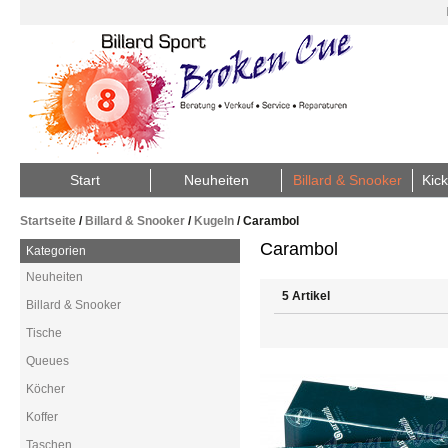
Start
Neuheiten
Billard & Snooker
Kick
Startseite
/
Billard & Snooker
/
Kugeln
/
Carambol
Carambol
Kategorien
Neuheiten
5 Artikel
Billard & Snooker
Tische
Queues
Köcher
Koffer
Taschen