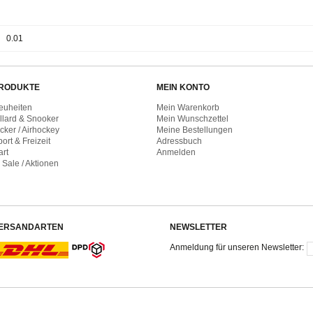
0.01
RODUKTE
MEIN KONTO
euheiten
Mein Warenkorb
illard & Snooker
Mein Wunschzettel
cker / Airhockey
Meine Bestellungen
ort & Freizeit
Adressbuch
art
Anmelden
 Sale / Aktionen
ERSANDARTEN
NEWSLETTER
Anmeldung für unseren Newsletter: