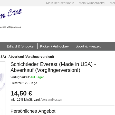
Mein Benutzerkonto
Mein Wunschzettel
Mei
Billard & Snooker
Kicker / Airhockey
Sport & Freizeit
USA) - Abverkauf (Vorgängerversion!)
Schichtleder Everest (Made in USA) -
Abverkauf (Vorgängerversion!)
Verfügbarkeit:
Auf Lager
Lieferzeit: 2-3 Tage
14,50 €
Inkl. 19% MwSt.
,
zzgl.
Versandkosten
Persönliches Angebot