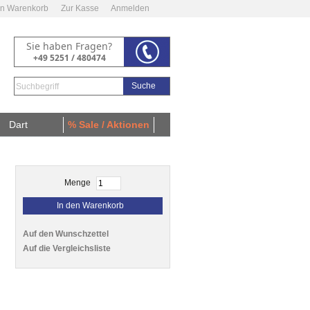
n Warenkorb
Zur Kasse
Anmelden
Sie haben Fragen?
+49 5251 / 480474
Suche
Dart
% Sale / Aktionen
Menge
In den Warenkorb
Auf den Wunschzettel
Auf die Vergleichsliste