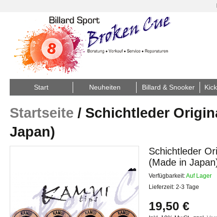
Start
Neuheiten
Billard & Snooker
Kick
Startseite
/
Schichtleder Origi
Japan)
Schichtleder O
(Made in Japan
Verfügbarkeit:
Auf Lager
Lieferzeit: 2-3 Tage
19,50 €