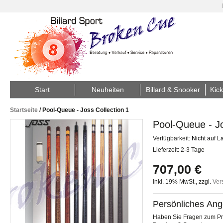
Start
Neuheiten
Billard & Snooker
Kick
Startseite
/
Pool-Queue - Joss Collection 1
Pool-Queue - Jo
Verfügbarkeit:
Nicht auf L
Lieferzeit: 2-3 Tage
707,00 €
Inkl. 19% MwSt.
,
zzgl.
Ver
Persönliches Ang
Haben Sie Fragen zum Pro