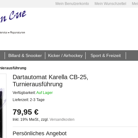
Mein Benutzerkonto
Mein Wunschzettel
Mei
Billard & Snooker
Kicker / Airhockey
Sport & Freizeit
rnierausführung
Dartautomat Karella CB-25,
Turnierausführung
Verfügbarkeit:
Auf Lager
Lieferzeit: 2-3 Tage
79,95 €
Inkl. 19% MwSt.
,
zzgl.
Versandkosten
Persönliches Angebot