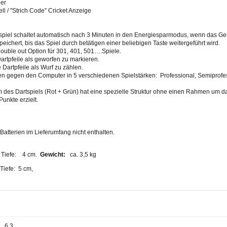
ler
ll / "Strich Code" Cricket Anzeige
spiel schaltet automatisch nach 3 Minuten in den Energiesparmodus, wenn das Gerät
ichert, bis das Spiel durch betätigen einer beliebigen Taste weitergeführt wird.
 Double out Option für 301, 401, 501….Spiele.
artpfeile als geworfen zu markieren.
 Dartpfeile als Wurf zu zählen.
len gegen den Computer in 5 verschiedenen Spielstärken: Professional, Semiprofes
m des Dartspiels (Rot + Grün) hat eine spezielle Struktur ohne einen Rahmen um d
unkte erzielt.
 Batterien im Lieferumfang nicht enthalten.
, Tiefe: 4 cm.
Gewicht:
ca. 3,5 kg
 Tiefe: 5 cm,
6.3