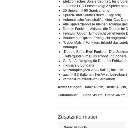
Elektronisches Spielergebnis 1 bis 8 Spie
1 Jumbo LCD Fenster zeigt 2 Spieler aktue
29 Spiele mit 90 Spielvarianten
Sprach- und Sound Effekte (Englisch)
Automatische Ausschaltfunktion: Das Dart
Alle Spielergebnisse bleiben solange gespe
Double Funktion: Aktiviert die Double In/
Fehlwurf Option: Ermöglicht verfehlende D
Bounce out Option: Ermöglicht abgeprallte
“Cyber Match” Funktion: Erlaubt das spie
Anfänger.
„Double Bull´s Eye“ Funktion: Das Zentru
Trefferquoten im Bulls erhöht und höhere P
Großer Auffangring für Dartpfeil Fehlwürfe
inklusive 6 Softdarts
Netzadapter (220 v/AC/ 50DC) inklusiv
auch mit 3 Batterien Typ AA zu betreiben (
verpackt im attraktiven Farbkarton
Abmessungen:
Höhe: 46 cm, Breite: 40 cm
Kartonmaße: Höhe: 49 cm, Breite: 46 cm ,
Zusatzinformation
Gewicht in KG