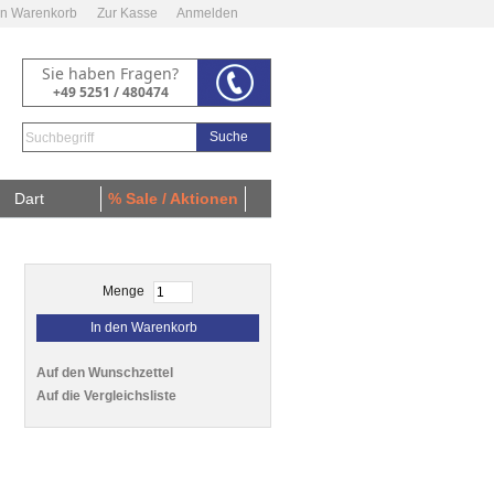
n Warenkorb
Zur Kasse
Anmelden
Sie haben Fragen?
+49 5251 / 480474
Suche
Dart
% Sale / Aktionen
Menge
In den Warenkorb
Auf den Wunschzettel
Auf die Vergleichsliste