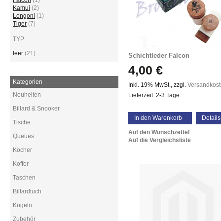
Falcon
(1)
Kamui
(2)
Longoni
(1)
Tiger
(7)
TYP
leer
(21)
Schichtleder Falcon
4,00 €
Kategorien
Inkl. 19% MwSt.
,
zzgl.
Versandkos
Neuheiten
Lieferzeit: 2-3 Tage
Billard & Snooker
In den Warenkorb
Details
Tische
Auf den Wunschzettel
Queues
Auf die Vergleichsliste
Köcher
Koffer
Taschen
Billardtuch
Kugeln
Zubehör