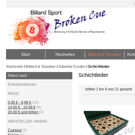
Start
Neuheiten
Billard & Snooker
Kick
Startseite
/
Billard & Snooker
/
Zubehör
/
Leder
/
Schichtleder
Schichtleder
Filtern nach
Einkaufsoptionen
Artikel 1 bis 9 von 21 gesamt
PREIS
0,00 €
-
9,99 €
(12)
10,00 €
-
19,99 €
(6)
20,00 €
und höher
(3)
HERSTELLER / MARKE
Cuesoul
(2)