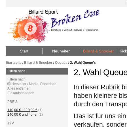
Start
Neuheiten
Billard & Snooker
Kick
Startseite
/
Billard & Snooker
/
Queues
/
2. Wahl Queue's
2. Wahl Queue
Filtern nach
Filtern nach:
Hersteller / Marke:
Robertson
In dieser Rubrik b
Alles entfernen
Einkaufsoptionen
haben kleinere bi
PREIS
durch den Transp
110,00 €
-
119,99 €
(1)
Das ist für uns ei
140,00 €
und höher
(1)
verkaufen, sonder
TYP