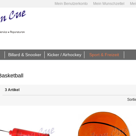
Mein Benutzerkonto
Mein Wunschzettel
Mei
Billard & Snooker
Kicker / Airhockey
Sport & Freizeit
Basketball
3 Artikel
Sorti