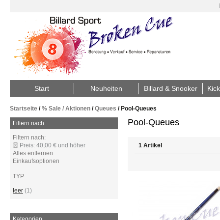
Start
Neuheiten
Billard & Snooker
Kick
Startseite
/
% Sale / Aktionen
/
Queues
/
Pool-Queues
Pool-Queues
Filtern nach
Filtern nach:
Preis:
40,00 € und höher
1 Artikel
Alles entfernen
Einkaufsoptionen
TYP
leer
(1)
Kategorien