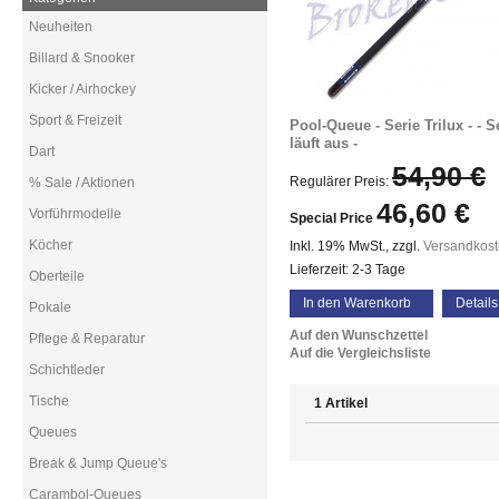
Neuheiten
Billard & Snooker
Kicker / Airhockey
Sport & Freizeit
Pool-Queue - Serie Trilux - - S
läuft aus -
Dart
54,90 €
Regulärer Preis:
% Sale / Aktionen
46,60 €
Vorführmodelle
Special Price
Köcher
Inkl. 19% MwSt.
,
zzgl.
Versandkos
Lieferzeit: 2-3 Tage
Oberteile
In den Warenkorb
Details
Pokale
Auf den Wunschzettel
Pflege & Reparatur
Auf die Vergleichsliste
Schichtleder
Tische
1 Artikel
Queues
Break & Jump Queue's
Carambol-Queues