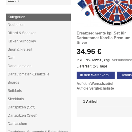
leer
(1)
Kategorien
Neuheiten
Billard & Snooker
Ersatzsegmente kpl.Set für
Dartautomat Karella Premium
Kicker / Airhockey
Silver
34,95 €
Sport & Freizeit
Dart
Inkl. 19% MwSt.
,
zzgl.
Versandkos
Dartautomaten
Lieferzeit: 2-3 Tage
Dartautomaten-Ersatzteile
In den Warenkorb
Details
Boards
Auf den Wunschzettel
Auf die Vergleichsliste
Softdarts
Steeldarts
1 Artikel
Dartspitzen (Soft)
Dartspitzen (Steel)
Darttaschen