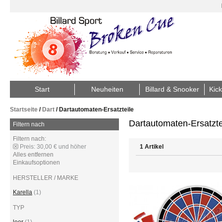
Start
Neuheiten
Billard & Snooker
Kick
Startseite
/
Dart
/
Dartautomaten-Ersatzteile
Dartautomaten-Ersatzte
Filtern nach
Filtern nach:
Preis:
30,00 € und höher
1 Artikel
Alles entfernen
Einkaufsoptionen
HERSTELLER / MARKE
Karella
(1)
TYP