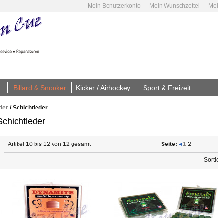
Mein Benutzerkonto
Mein Wunschzettel
Mei
Billard & Snooker
Kicker / Airhockey
Sport & Freizeit
der
/
Schichtleder
Schichtleder
Artikel 10 bis 12 von 12 gesamt
Seite:
1
2
Sorti