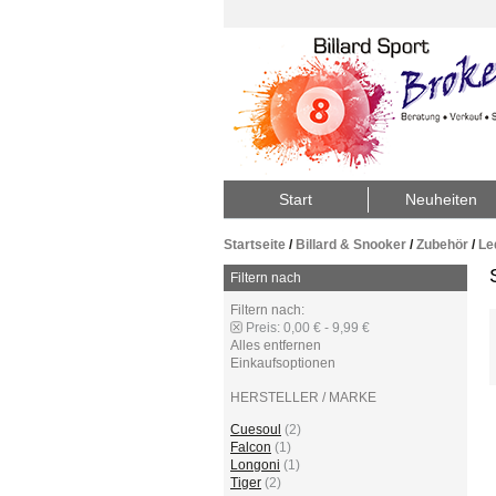
Start
Neuheiten
Startseite
/
Billard & Snooker
/
Zubehör
/
Le
Filtern nach
Filtern nach:
Preis:
0,00 € - 9,99 €
Alles entfernen
Einkaufsoptionen
HERSTELLER / MARKE
Cuesoul
(2)
Falcon
(1)
Longoni
(1)
Tiger
(2)