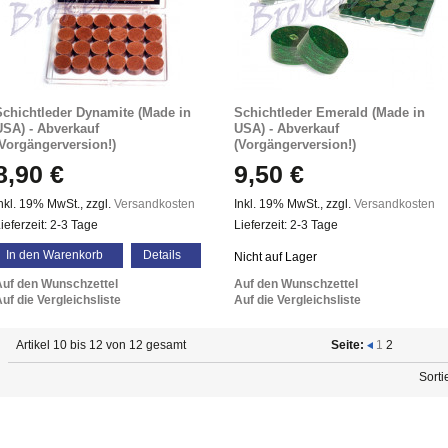
Schichtleder Dynamite (Made in
Schichtleder Emerald (Made in
USA) - Abverkauf
USA) - Abverkauf
(Vorgängerversion!)
(Vorgängerversion!)
8,90 €
9,50 €
nkl. 19% MwSt.
,
zzgl.
Versandkosten
Inkl. 19% MwSt.
,
zzgl.
Versandkosten
ieferzeit: 2-3 Tage
Lieferzeit: 2-3 Tage
In den Warenkorb
Details
Nicht auf Lager
Auf den Wunschzettel
Auf den Wunschzettel
uf die Vergleichsliste
Auf die Vergleichsliste
Artikel 10 bis 12 von 12 gesamt
Seite:
1
2
Sorti