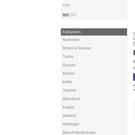
TYP
leer
(12)
Kategorien
Neuheiten
Billard & Snooker
Tische
I
Queues
L
Köcher
Koffer
Taschen
A
Billardtuch
Kugeln
Zubehör
Anhänger
Billard-Handschuhe