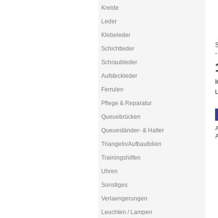
Kreide
Leder
Klebeleder
Schichtleder
Schraubleder
Aufsteckleder
I
Ferrulen
L
Pflege & Reparatur
Queuebrücken
Queueständer- & Halter
A
Triangeln/Aufbaufolien
Trainingshilfen
Uhren
Sonstiges
Verlaengerungen
Leuchten / Lampen