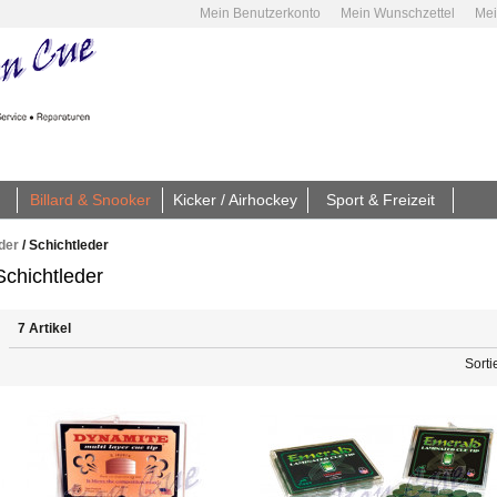
Mein Benutzerkonto
Mein Wunschzettel
Mei
Billard & Snooker
Kicker / Airhockey
Sport & Freizeit
der
/
Schichtleder
Schichtleder
7 Artikel
Sorti