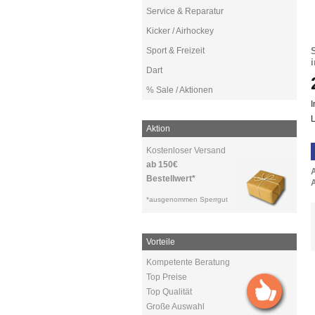
Service & Reparatur
Kicker / Airhockey
Sport & Freizeit
Dart
% Sale / Aktionen
I
L
Aktion
Kostenloser Versand
ab 150€
Bestellwert*
A
*ausgenommen Sperrgut
Vorteile
Kompetente Beratung
Top Preise
Top Qualität
Große Auswahl