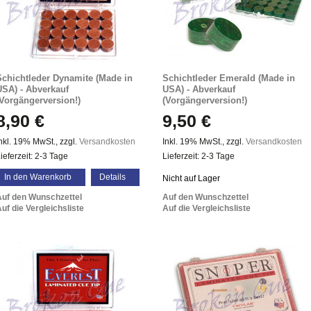
Schichtleder Dynamite (Made in
Schichtleder Emerald (Made in
USA) - Abverkauf
USA) - Abverkauf
(Vorgängerversion!)
(Vorgängerversion!)
8,90 €
9,50 €
nkl. 19% MwSt.
,
zzgl.
Versandkosten
Inkl. 19% MwSt.
,
zzgl.
Versandkosten
ieferzeit: 2-3 Tage
Lieferzeit: 2-3 Tage
In den Warenkorb
Details
Nicht auf Lager
Auf den Wunschzettel
Auf den Wunschzettel
uf die Vergleichsliste
Auf die Vergleichsliste