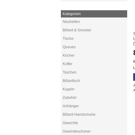
Kategorien
Neuheiten
Billard & Snooker
Tische
Queues
Köcher
I
Koffer
L
Taschen
Billardtuch
Kugeln
A
Zubehör
Anhänger
Billard-Handschuhe
Gewichte
Gewindeschoner