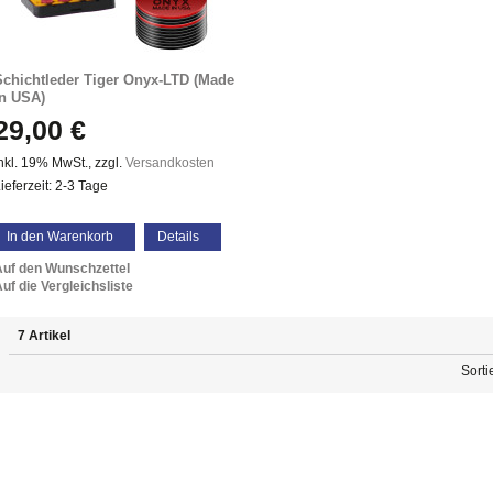
Schichtleder Tiger Onyx-LTD (Made
in USA)
29,00 €
nkl. 19% MwSt.
,
zzgl.
Versandkosten
ieferzeit: 2-3 Tage
In den Warenkorb
Details
Auf den Wunschzettel
uf die Vergleichsliste
7 Artikel
Sorti