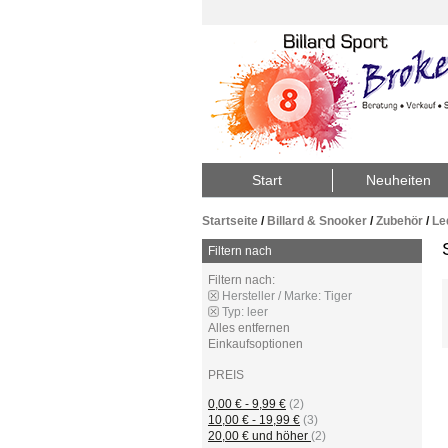
Start
Neuheiten
Startseite
/
Billard & Snooker
/
Zubehör
/
Le
Filtern nach
Filtern nach:
Hersteller / Marke:
Tiger
Typ:
leer
Alles entfernen
Einkaufsoptionen
PREIS
0,00 €
-
9,99 €
(2)
10,00 €
-
19,99 €
(3)
20,00 €
und höher
(2)