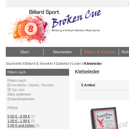
Start
Neuheiten
Billard & Snooker
Kick
Startseite
/
Billard & Snooker
/
Zubehör
/
Leder
/
Klebeleder
Klebeleder
Filtern nach
Filtern nach:
Hersteller / Marke:
Tweeten
5 Artikel
Typ:
leer
Alles entfernen
Einkaufsoptionen
PREIS
0,00 €
-
0,99 €
(1)
1,00 €
-
1,99 €
(2)
2,00 €
und höher
(2)