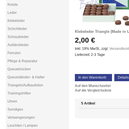
Kreide
Leder
Klebeleder
Schichtleder
Klebeleder Triangle (Made in 
Schraubleder
2,00 €
Aufsteckleder
Inkl. 19% MwSt.
,
zzgl.
Versandkos
Ferrulen
Lieferzeit: 2-3 Tage
Pflege & Reparatur
Queuebrücken
Queueständer- & Halter
In den Warenkorb
Details
Triangeln/Aufbaufolien
Auf den Wunschzettel
Auf die Vergleichsliste
Trainingshilfen
Uhren
5 Artikel
Sonstiges
Verlaengerungen
Leuchten / Lampen