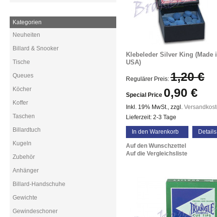
Kategorien
Neuheiten
Billard & Snooker
Klebeleder Silver King (Made 
Tische
USA)
1,20 €
Queues
Regulärer Preis:
Köcher
0,90 €
Special Price
Koffer
Inkl. 19% MwSt.
,
zzgl.
Versandkos
Taschen
Lieferzeit: 2-3 Tage
Billardtuch
In den Warenkorb
Details
Kugeln
Auf den Wunschzettel
Auf die Vergleichsliste
Zubehör
Anhänger
Billard-Handschuhe
Gewichte
Gewindeschoner