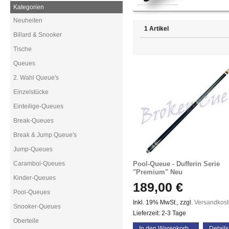
Kategorien
Neuheiten
1 Artikel
Billard & Snooker
Tische
Queues
2. Wahl Queue's
Einzelstücke
Einteilige-Queues
Break-Queues
Break & Jump Queue's
Jump-Queues
Carambol-Queues
Pool-Queue - Dufferin Serie
"Premium" Neu
Kinder-Queues
189,00 €
Pool-Queues
Inkl. 19% MwSt.
,
zzgl.
Versandkos
Snooker-Queues
Lieferzeit: 2-3 Tage
Oberteile
In den Warenkorb
Details