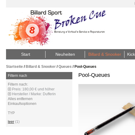
Start
Neuheiten
Billard & Snooker
Kick
Startseite
/
Billard & Snooker
/
Queues
/
Pool-Queues
Pool-Queues
Filtern nach
Filtern nach:
Preis:
180,00 € und höher
Hersteller / Marke:
Dufferin
Alles entfernen
Einkaufsoptionen
TYP
leer
(1)