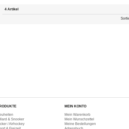
4 Artikel
Sorti
RODUKTE
MEIN KONTO
euheiten
Mein Warenkorb
illard & Snooker
Mein Wunschzettel
cker / Airhockey
Meine Bestellungen
ort & Freizeit
Adressbuch