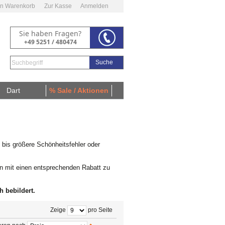
n Warenkorb
Zur Kasse
Anmelden
Sie haben Fragen?
+49 5251 / 480474
Suche
Dart
% Sale / Aktionen
e bis größere Schönheitsfehler oder
ern mit einen entsprechenden Rabatt zu
 bebildert.
Zeige
pro Seite