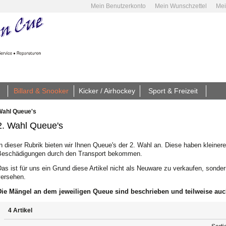
Mein Benutzerkonto
Mein Wunschzettel
Mei
Billard & Snooker
Kicker / Airhockey
Sport & Freizeit
Wahl Queue's
2. Wahl Queue's
n dieser Rubrik bieten wir Ihnen Queue's der 2. Wahl an. Diese haben kleiner
Beschädigungen durch den Transport bekommen.
as ist für uns ein Grund diese Artikel nicht als Neuware zu verkaufen, sond
versehen.
Die Mängel an dem jeweiligen Queue sind beschrieben und teilweise auch
4 Artikel