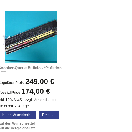
Snooker-Queue Buffalo - *** Aktion
 ***
249,00 €
egulärer Preis:
174,00 €
pecial Price
nkl. 19% MwSt.
,
zzgl.
Versandkosten
ieferzeit: 2-3 Tage
In den Warenkorb
Details
Auf den Wunschzettel
uf die Vergleichsliste