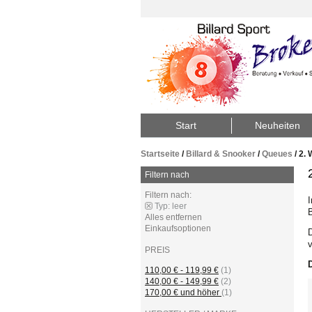
Start
Neuheiten
Startseite
/
Billard & Snooker
/
Queues
/
2. 
Filtern nach
Filtern nach:
I
Typ:
leer
Alles entfernen
Einkaufsoptionen
D
PREIS
110,00 €
-
119,99 €
(1)
140,00 €
-
149,99 €
(2)
170,00 €
und höher
(1)