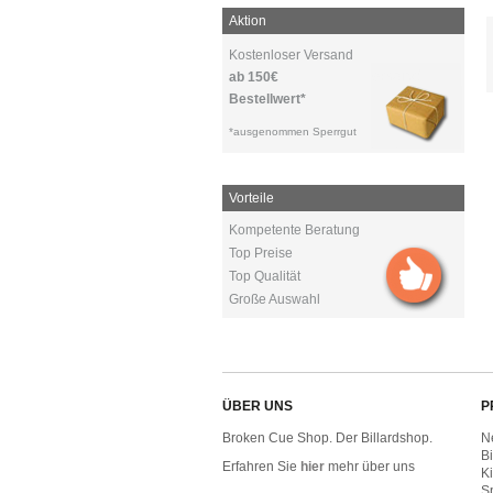
Aktion
Kostenloser Versand
ab 150€
Bestellwert*
*ausgenommen Sperrgut
Vorteile
Kompetente Beratung
Top Preise
Top Qualität
Große Auswahl
ÜBER UNS
P
Broken Cue Shop. Der Billardshop.
N
B
Erfahren Sie
hier
mehr über uns
Ki
Sp