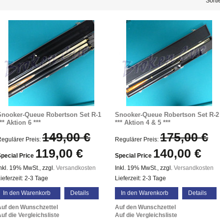
Sorti
Snooker-Queue Robertson Set R-1
Snooker-Queue Robertson Set R-2
** Aktion 6 ***
*** Aktion 4 & 5 ***
149,00 €
175,00 €
egulärer Preis:
Regulärer Preis:
119,00 €
140,00 €
pecial Price
Special Price
nkl. 19% MwSt.
,
zzgl.
Versandkosten
Inkl. 19% MwSt.
,
zzgl.
Versandkosten
ieferzeit: 2-3 Tage
Lieferzeit: 2-3 Tage
In den Warenkorb
Details
In den Warenkorb
Details
Auf den Wunschzettel
Auf den Wunschzettel
uf die Vergleichsliste
Auf die Vergleichsliste