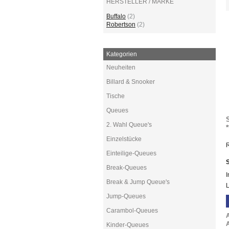
HERSTELLER / MARKE
Buffalo
(2)
Robertson
(2)
Kategorien
Neuheiten
Billard & Snooker
Tische
Queues
2. Wahl Queue's
*
Einzelstücke
R
Einteilige-Queues
S
Break-Queues
I
Break & Jump Queue's
L
Jump-Queues
Carambol-Queues
A
Kinder-Queues