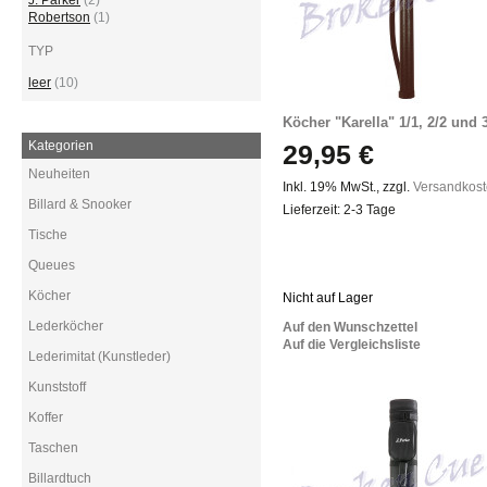
J. Parker
(2)
Robertson
(1)
TYP
leer
(10)
Köcher "Karella" 1/1, 2/2 und 
Kategorien
29,95 €
Neuheiten
Inkl. 19% MwSt.
,
zzgl.
Versandkos
Billard & Snooker
Lieferzeit: 2-3 Tage
Tische
Queues
Köcher
Nicht auf Lager
Lederköcher
Auf den Wunschzettel
Auf die Vergleichsliste
Lederimitat (Kunstleder)
Kunststoff
Koffer
Taschen
Billardtuch