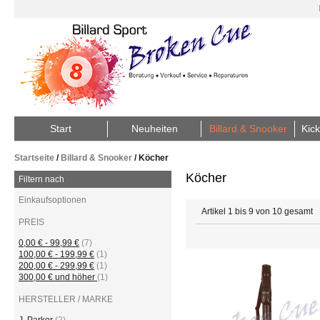
Start
Neuheiten
Billard & Snooker
Kick
Startseite
/
Billard & Snooker
/
Köcher
Köcher
Filtern nach
Einkaufsoptionen
Artikel 1 bis 9 von 10 gesamt
PREIS
0,00 €
-
99,99 €
(7)
100,00 €
-
199,99 €
(1)
200,00 €
-
299,99 €
(1)
300,00 €
und höher
(1)
HERSTELLER / MARKE