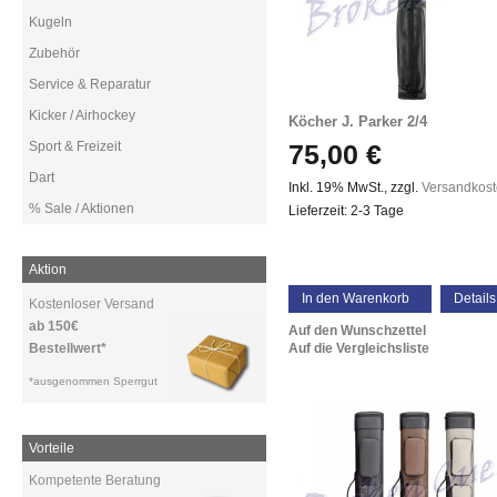
Kugeln
Zubehör
Service & Reparatur
Kicker / Airhockey
Köcher J. Parker 2/4
Sport & Freizeit
75,00 €
Dart
Inkl. 19% MwSt.
,
zzgl.
Versandkos
% Sale / Aktionen
Lieferzeit: 2-3 Tage
Aktion
In den Warenkorb
Details
Kostenloser Versand
ab 150€
Auf den Wunschzettel
Bestellwert*
Auf die Vergleichsliste
*ausgenommen Sperrgut
Vorteile
Kompetente Beratung