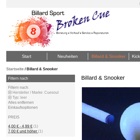
Start
Neuheiten
Billard & Snooker
Kick
Startseite
/
Billard & Snooker
Billard & Snooker
Filtern nach
Filtern nach:
Hersteller / Marke:
Cuesoul
Typ:
leer
Alles entfernen
Einkaufsoptionen
PREIS
4,00 €
-
4,99 €
(1)
7,00 €
und höher
(1)